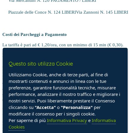
Via Mercantini N. 120 PAGAMENTO / LIBERI
Piazzale delle Conce N. 124 LIBERI
Via Zannoni N. 145 LIBERI
Costi dei Parcheggi a Pagamento
La tariffa è pari ad € 1,20/ora, con un minimo di 15 min (€ 0,30).
Parcheggi coperti
Questo sito utilizza Cookie
Parcheggio Mercantini
Indirizzo: Viale della Vittoria
Utilizziamo Cookie, anche di terze parti, al fine di
Posti auto: 320
mostrarti contenuti e annunci in linea con le tue
Orario di apertura: dalle 7.00 alle 20.30. Chiuso la domenica
preferenze, garantire funzionalità tecniche, misurare
Costo orario: € 1,20/ora, con un minimo di 15 min (€ 0,30) dalle
performance, analizzare il nostro traffico e migliorare i
9.00 alle 13.00 e dalle 16.00 alle 20.00. Gratis negli altri orari.
nostri servizi. Puoi liberamente prestare il Consenso
Tariffa agevolata giornaliera: € 3,00 valida per 24 ore
cliccando su
"Accetta"
o
"Personalizza"
per
Abbonamenti mensili: € 50,00
Abbonamenti annuali: € 400,00
modificare il consenso per i singoli cookie.
Per saperne di più
Informativa Privacy
e
Informativa
Parcheggio per Autocaravan
: Via Zannoni
Cookies
Parcheggio Autobus Turistici
: Piazzale Porta Valle