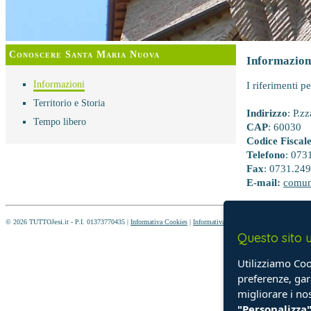
Conoscere Santa Maria Nuova
Informazion
Informazioni
I riferimenti 
Territorio e Storia
Indirizzo
: P.z
Tempo libero
CAP
: 60030
Codice Fiscal
Telefono
: 073
Fax
: 0731.24
E-mail:
comun
esi
© 2026 TUTTOJ
.it - P.I. 01373770435 |
Informativa Cookies
|
Informativa Privacy
| Ita |
English Version
Questo sito u
Utilizziamo Cook
preferenze, gar
migliorare i no
"Personalizza