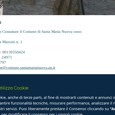
i
per Contattare il Comune di Santa Maria Nuova sono:
za Mazzini n. 1
e
: 00130350424
1.24971
9797
e@comune.santamarianuova.an.it
|
tilizza Cookie
ie, anche di terze parti, al fine di mostrarti contenuti e annunci i
antire funzionalità tecniche, misurare performance, analizzare il n
stri servizi. Puoi liberamente prestare il Consenso cliccando su
"A
"
per modificare il consenso per i singoli cookie.