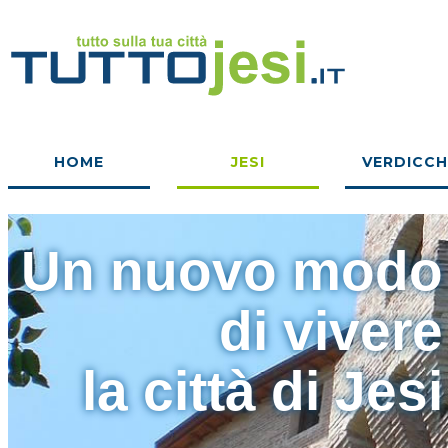
HOME
JESI
VERDICCH
Un nuovo modo
di vivere
la città di Jesi