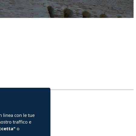
n linea con le tue
ostro traffico e
ccetta"
o